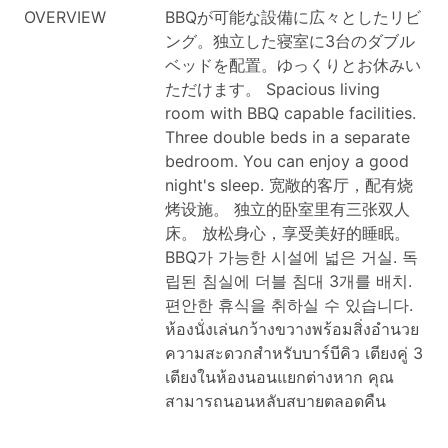
OVERVIEW
BBQが可能な設備に広々としたリビ
ング。独立した寝室に3台のダブル
ベッドを配置。ゆっくりとお休みい
ただけます。
Spacious living
room with BBQ capable facilities.
Three double beds in a separate
bedroom. You can enjoy a good
night's sleep.
宽敞的客厅，配有烧
烤设施。 独立的卧室里有三张双人
床。 放松身心，享受美好的睡眠。
BBQ가 가능한 시설에 넓은 거실. 독
립된 침실에 더블 침대 3개를 배치.
편안한 휴식을 취하실 수 있습니다.
ห้องนั่งเล่นกว้างขวางพร้อมสิ่งอำนวย
ความสะดวกสำหรับบาร์บีคิว เตียงคู่ 3
เตียงในห้องนอนแยกต่างหาก คุณ
สามารถนอนหลับสบายตลอดคืน