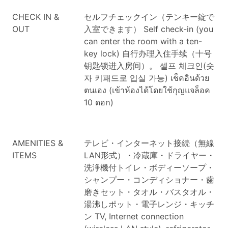
CHECK IN &
セルフチェックイン（テンキー錠で
OUT
入室できます）
Self check-in (you
can enter the room with a ten-
key lock)
自行办理入住手续（十号
钥匙锁进入房间）。
셀프 체크인(숫
자 키패드로 입실 가능)
เช็คอินด้วย
ตนเอง (เข้าห้องได้โดยใช้กุญแจล็อค
10 ดอก)
AMENITIES &
テレビ・インターネット接続（無線
ITEMS
LAN形式）・冷蔵庫・ドライヤー・
洗浄機付トイレ・ボディーソープ・
シャンプー・コンディショナー・歯
磨きセット・タオル・バスタオル・
湯沸しポット・電子レンジ・キッチ
ン
TV, Internet connection