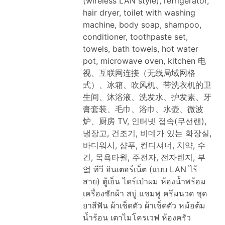
(wireless LAN style), refrigerator,
hair dryer, toilet with washing
machine, body soap, shampoo,
conditioner, toothpaste set,
towels, bath towels, hot water
pot, microwave oven, kitchen
电
视、互联网连接（无线局域网格
式）、冰箱、吹风机、带洗衣机的卫
生间、沐浴液、洗发水、护发素、牙
膏套装、毛巾、浴巾、水壶、微波
炉、厨房
TV, 인터넷 접속(무선랜),
냉장고, 건조기, 비데가 있는 화장실,
바디워시, 샴푸, 컨디셔너, 치약, 수
건, 목욕타월, 주전자, 전자렌지, 부
엌
ทีวี อินเตอร์เน็ต (แบบ LAN ไร้
สาย) ตู้เย็น ไดร์เป่าผม ห้องน้ำพร้อม
เครื่องซักผ้า สบู่ แชมพู ครีมนวด ชุด
ยาสีฟัน ผ้าเช็ดตัว ผ้าเช็ดตัว หม้อต้ม
น้ำร้อน เตาไมโครเวฟ ห้องครัว