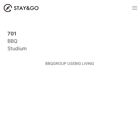
701
BBQ
Studium
BBQ
GROUP USE
BIG LIVING