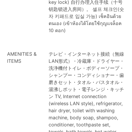
key lock)
自行办理入住手续（十号
钥匙锁进入房间）。
셀프 체크인(숫
자 키패드로 입실 가능)
เช็คอินด้วย
ตนเอง (เข้าห้องได้โดยใช้กุญแจล็อค
10 ดอก)
AMENITIES &
テレビ・インターネット接続（無線
ITEMS
LAN形式）・冷蔵庫・ドライヤー・
洗浄機付トイレ・ボディーソープ・
シャンプー・コンディショナー・歯
磨きセット・タオル・バスタオル・
湯沸しポット・電子レンジ・キッチ
ン
TV, Internet connection
(wireless LAN style), refrigerator,
hair dryer, toilet with washing
machine, body soap, shampoo,
conditioner, toothpaste set,
towels, bath towels, hot water