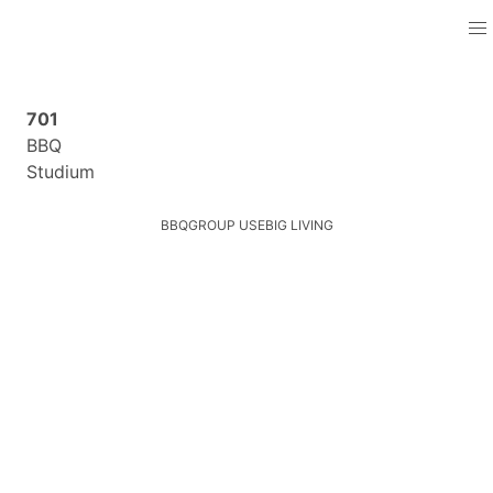
701
BBQ
Studium
BBQ
GROUP USE
BIG LIVING