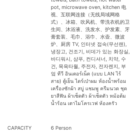
pot, microwave oven, kitchen
电
视、互联网连接（无线局域网格
式）、冰箱、吹风机、带洗衣机的卫
生间、沐浴液、洗发水、护发素、牙
膏套装、毛巾、浴巾、水壶、微波
炉、厨房
TV, 인터넷 접속(무선랜),
냉장고, 건조기, 비데가 있는 화장실,
바디워시, 샴푸, 컨디셔너, 치약, 수
건, 목욕타월, 주전자, 전자렌지, 부
엌
ทีวี อินเตอร์เน็ต (แบบ LAN ไร้
สาย) ตู้เย็น ไดร์เป่าผม ห้องน้ำพร้อม
เครื่องซักผ้า สบู่ แชมพู ครีมนวด ชุด
ยาสีฟัน ผ้าเช็ดตัว ผ้าเช็ดตัว หม้อต้ม
น้ำร้อน เตาไมโครเวฟ ห้องครัว
CAPACITY
6 Person