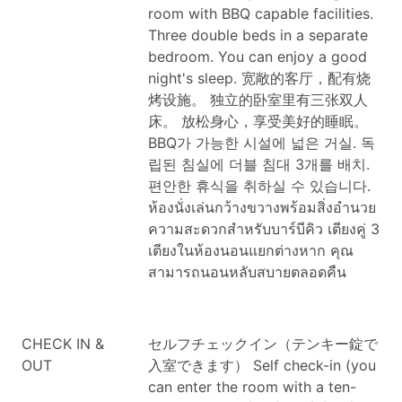
room with BBQ capable facilities.
Three double beds in a separate
bedroom. You can enjoy a good
night's sleep.
宽敞的客厅，配有烧
烤设施。 独立的卧室里有三张双人
床。 放松身心，享受美好的睡眠。
BBQ가 가능한 시설에 넓은 거실. 독
립된 침실에 더블 침대 3개를 배치.
편안한 휴식을 취하실 수 있습니다.
ห้องนั่งเล่นกว้างขวางพร้อมสิ่งอำนวย
ความสะดวกสำหรับบาร์บีคิว เตียงคู่ 3
เตียงในห้องนอนแยกต่างหาก คุณ
สามารถนอนหลับสบายตลอดคืน
CHECK IN &
セルフチェックイン（テンキー錠で
OUT
入室できます）
Self check-in (you
can enter the room with a ten-